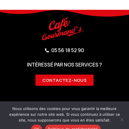
05 56 18 52 90
INTÉRESSÉ PAR NOS SERVICES ?
CONTACTEZ-NOUS
Nous utilisons des cookies pour vous garantir la meilleure
CONDITIONS GÉNÉRALES D’UTILISATION
expérience sur notre site web. Si vous continuez à utiliser ce
site, nous supposerons que vous en êtes satisfait.
POLITIQUE DE CONFIDENTIALITÉ
MENTIONS LÉGALES
OK
Politique de confidentialité